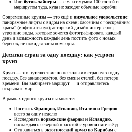
Или
бутик-лайнеры
— с максимумом 100 гостей и
маршрутом туда, куда не заходят обычные корабли
Современные круизы — это ещё и
визуальное удовольствие
:
панорамные лифты с видом на океан; бассейны с “бескрайним
краем” (инфинити-пул); авторский дизайн интерьеров;
утренние виды, которые хочется фотографировать каждый
день и возможность каждый день постить фото с новых
берегов, не покидая зоны комфорта.
Десятки стран за одну поездку: как устроен
круиз
Круиз — это путешествие по нескольким странам за одну
поездку. Без авиаперелётов, без смены отелей, без потери
времени. Вы выбираете маршрут — и отправляетесь
открывать мир.
В рамках одного круиза вы можете:
Посетить
Францию, Испанию, Италию и Грецию
—
всего за одну неделю
Исследовать
норвежские фьорды и Исландию
,
наслаждаясь северной красотой с уровня пятизвёзд
Отправиться в
экзотический круиз по Карибам
с