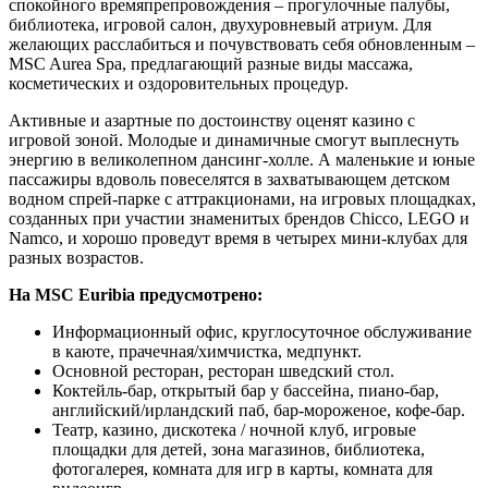
спокойного времяпрепровождения – прогулочные палубы,
библиотека, игровой салон, двухуровневый атриум. Для
желающих расслабиться и почувствовать себя обновленным –
MSC Aurea Spa, предлагающий разные виды массажа,
косметических и оздоровительных процедур.
Активные и азартные по достоинству оценят казино с
игровой зоной. Молодые и динамичные смогут выплеснуть
энергию в великолепном дансинг-холле. А маленькие и юные
пассажиры вдоволь повеселятся в захватывающем детском
водном спрей-парке с аттракционами, на игровых площадках,
созданных при участии знаменитых брендов Chicco, LEGO и
Namco, и хорошо проведут время в четырех мини-клубах для
разных возрастов.
На MSC Euribia предусмотрено:
Информационный офис, круглосуточное обслуживание
в каюте, прачечная/химчистка, медпункт.
Основной ресторан, ресторан шведский стол.
Коктейль-бар, открытый бар у бассейна, пиано-бар,
английский/ирландский паб, бар-мороженое, кофе-бар.
Театр, казино, дискотека / ночной клуб, игровые
площадки для детей, зона магазинов, библиотека,
фотогалерея, комната для игр в карты, комната для