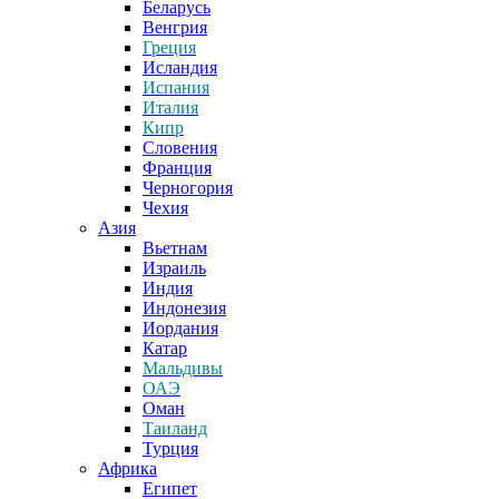
Беларусь
Венгрия
Греция
Исландия
Испания
Италия
Кипр
Словения
Франция
Черногория
Чехия
Азия
Вьетнам
Израиль
Индия
Индонезия
Иордания
Катар
Мальдивы
ОАЭ
Оман
Таиланд
Турция
Африка
Египет