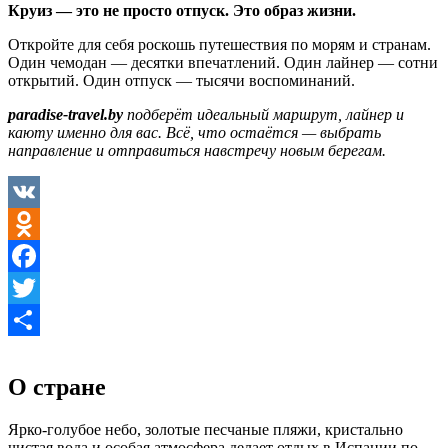
Круиз — это не просто отпуск. Это образ жизни.
Откройте для себя роскошь путешествия по морям и странам.
Один чемодан — десятки впечатлений. Один лайнер — сотни
открытий. Один отпуск — тысячи воспоминаний.
paradise-travel.by
подберёт идеальный маршрут, лайнер и
каюту именно для вас. Всё, что остаётся — выбрать
направление и отправиться навстречу новым берегам.
VK
Odnoklassniki
Facebook
Twitter
Отправить
О стране
Ярко-голубое небо, золотые песчаные пляжи, кристально
чистая вода и особая атмосфера делает отдых в Испании по-