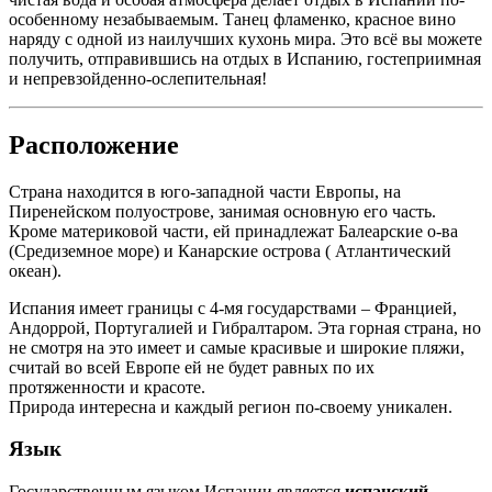
особенному незабываемым. Танец фламенко, красное вино
наряду с одной из наилучших кухонь мира. Это всё вы можете
получить, отправившись на отдых в Испанию, гостеприимная
и непревзойденно-ослепительная!
Расположение
Страна находится в юго-западной части Европы, на
Пиренейском полуострове, занимая основную его часть.
Кроме материковой части, ей принадлежат Балеарские о-ва
(Средиземное море) и Канарские острова ( Атлантический
океан).
Испания имеет границы с 4-мя государствами – Францией,
Андоррой, Португалией и Гибралтаром. Эта горная страна, но
не смотря на это имеет и самые красивые и широкие пляжи,
считай во всей Европе ей не будет равных по их
протяженности и красоте.
Природа интересна и каждый регион по-своему уникален.
Язык
Государственным языком Испании является
испанский
,