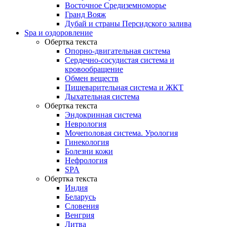
Восточное Средиземноморье
Гранд Вояж
Дубай и страны Персидского залива
Spa и оздоровление
Обертка текста
Опорно-двигательная система
Сердечно-сосудистая система и
кровообращение
Обмен веществ
Пищеварительная система и ЖКТ
Дыхательная система
Обертка текста
Эндокринная система
Неврология
Мочеполовая система. Урология
Гинекология
Болезни кожи
Нефрология
SPA
Обертка текста
Индия
Беларусь
Словения
Венгрия
Литва