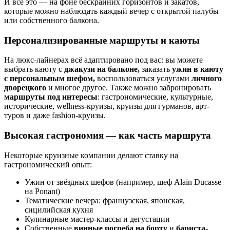
И всё это — на фоне бескрайних горизонтов и закатов,
которые можно наблюдать каждый вечер с открытой палубы
или собственного балкона.
Персонализированные маршруты и каюты
На люкс-лайнерах всё адаптировано под вас: вы можете
выбрать каюту с
джакузи на балконе,
заказать
ужин в каюту
с персональным шефом,
воспользоваться услугами
личного
дворецкого
и многое другое. Также можно забронировать
маршруты под интересы
: гастрономические, культурные,
исторические, wellness-круизы, круизы для гурманов, арт-
туров и даже fashion-круизы.
Высокая гастрономия — как часть маршрута
Некоторые круизные компании делают ставку на
гастрономический опыт:
Ужин от звёздных шефов (например, шеф Alain Ducasse
на Ponant)
Тематические вечера: французская, японская,
сицилийская кухня
Кулинарные мастер-классы и дегустации
Собственные
винные погреба на борту
и
бариста-