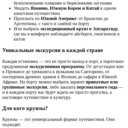
белоснежными пляжами и бирюзовыми лагунами
Увидеть
Японию, Южную Корею и Китай
в одном
азиатском путешествии
Проплыть по
Южной Америке
: от Бразилии до
Аргентины, с танго и самбой на борту
Или выбрать
экспедиционный круиз в Антарктиду
,
где вы в комфорте наблюдаете айсберги, пингвинов и
китов
Уникальные экскурсии в каждой стране
Каждая остановка — это не просто выход в порт, а тщательно
продуманная
экскурсионная программа
. От дегустации вин
в Провансе до треккинга к вулканам на Санторини, от
посещения древних храмов в Японии до сафари в Южной
Африке. На борту можно выбрать заранее
приватные или
групповые экскурсии
, либо заказать
персонального гида
—
и в каждом порту вас будет ждать не просто прогулка, а
настоящее путешествие в культуру.
Для кого круизы?
Круизы — это универсальный формат путешествия. Они
подходят: