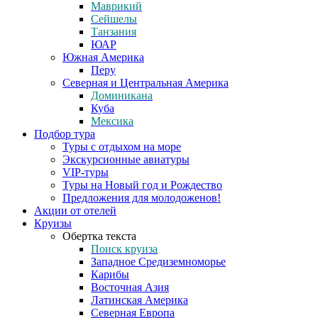
Маврикий
Сейшелы
Танзания
ЮАР
Южная Америка
Перу
Северная и Центральная Америка
Доминикана
Куба
Мексика
Подбор тура
Туры с отдыхом на море
Экскурсионные авиатуры
VIP-туры
Туры на Новый год и Рождество
Предложения для молодоженов!
Акции от отелей
Круизы
Обертка текста
Поиск круиза
Западное Средиземноморье
Карибы
Восточная Азия
Латинская Америка
Северная Европа