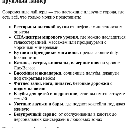
круизный лайнер
Современные лайнеры — это настоящие плавучие города, где
есть всё, что только можно представить:
Рестораны высокой кухни
от шефов с мишленовским
опытом
СПА-центры мирового уровня
, где можно насладиться
талассотерапией, массажем или процедурами с
морскими минералами
Бутики и брендовые магазины
, предлагающие duty-
free шопинг
Казино, театры, кинозалы, вечерние шоу
на уровне
Лас-Вегаса
Бассейны и аквапарки
, солнечные палубы, джакузи
под открытым небом
Фитнес-залы, йога, пилатес, беговые дорожки с
видом на океан
Клубы для детей и подростков
, если вы путешествуете
семьёй
Уютные лаунжи и бары
, где подают коктейли под джаз
вживую
Безупречный сервис
: от обслуживания в каютах до
персональных консьержей в люксовых зонах