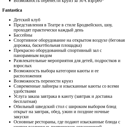
Возможность перенести круиз за 50 € взр/реб*
Fantastica
Детский клуб
Представления в Театре в стиле Бродвейских, шоу,
проходят практически каждый день
Бассейны
Спортивное оборудование на открытом воздухе (беговая
дорожка, баскетбольная площадка)
Прекрасно оборудованный спортивный зал с
панорамным видом
Развлекательные мероприятия для детей, подростков и
взрослых
Возможность выбора категории каюты и ее
расположения
Возможность перенести круиз
Современные лайнеры и изысканные каюты со всеми
удобствами
Услуга заказа завтрака в каюту (завтрак и доставка
бесплатная)
Обильный шведский стол с широким выбором блюд
открыт на завтрак, обед, ужин и поздние ночные
закуски
Основные рестораны, где подают изысканные блюда с
учетом различных диетических ограничений