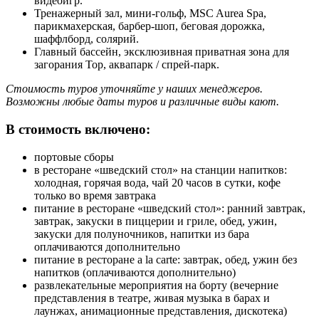
видеоигр.
Тренажерный зал, мини-гольф, MSC Aurea Spa,
парикмахерская, барбер-шоп, беговая дорожка,
шаффлборд, солярий.
Главный бассейн, эксклюзивная приватная зона для
загорания Top, аквапарк / спрей-парк.
Стоимость туров уточняйте у наших менеджеров.
Возможны любые даты туров и различные виды кают.
В стоимость включено:
портовые сборы
в ресторане «шведский стол» на станции напитков:
холодная, горячая вода, чай 20 часов в сутки, кофе
только во время завтрака
питание в ресторане «шведский стол»: ранний завтрак,
завтрак, закуски в пиццерии и гриле, обед, ужин,
закуски для полуночников, напитки из бара
оплачиваются дополнительно
питание в ресторане a la carte: завтрак, обед, ужин без
напитков (оплачиваются дополнительно)
развлекательные мероприятия на борту (вечерние
представления в театре, живая музыка в барах и
лаунжах, анимационные представления, дискотека)