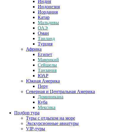
Индия
Индонезия
Иордания
Катар
Мальдивы
ОАЭ
Оман
Таиланд
Турция
Африка
Египет
Маврикий
Сейшелы
Танзания
ЮАР
Южная Америка
Перу
Северная и Центральная Америка
Доминикана
Куба
Мексика
Подбор тура
Туры с отдыхом на море
Экскурсионные авиатуры
VIP-туры